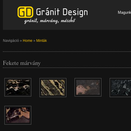
Magunk
Navigáció
»
Home
»
Minták
Fekete márvány