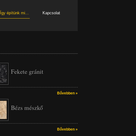
Így építünk mi...
Kapcsolat
Fekete gránit
Bővebben »
Bézs mészkő
Bővebben »