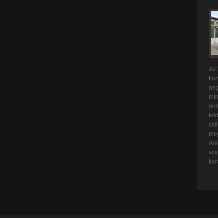
Az 
köz
neg
min
önm
fel
csi
meg
Ant
szi
kar