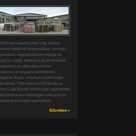
1956-ban alapított olasz cég, Verona
elében található központjában, mintegy
yvenezer négyzetméteren mutatja be
dazt a csodát, amelyet a kövek kínálnak
agukban és változatos módon
dolgozva, az anyagok természetes
llogását, fényét, színeinek sokféleségét
mutatva. Több mint ezer kő alkotja az
olini Luigi állandó kollekcióját, egyedülálló
ntézist kínálva e különleges szépségű és
akterű természetes matériákból.
Bővebben »