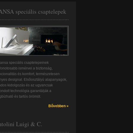
NSA speciális csaptelepek
ansa speciális csaptelepeinek
fonotosabb ismérvei a biztonság,
kcionalitás és komfort, természetesen
nyes designal. Elsõosztályú alapanyagok,
dos kidolgozás és az ugyancsak
ondolt technológia garantálják a
bízható és tartós örömöt.
Bővebben »
tolini Luigi & C.