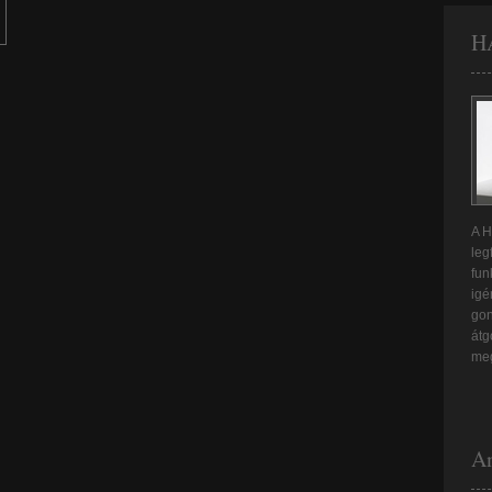
HA
A H
leg
fun
igé
gon
átg
meg
An