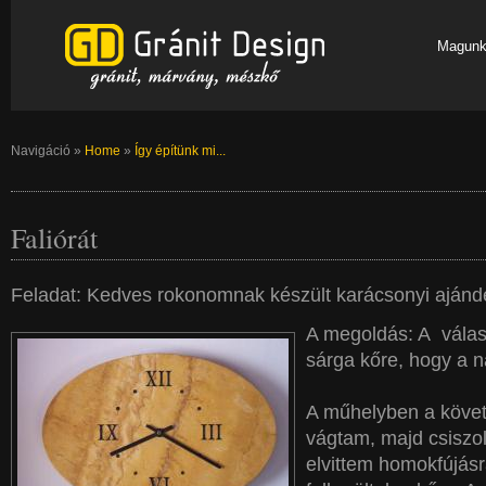
Magunk
Navigáció
»
Home
»
Így építünk mi...
Faliórát
Feladat: Kedves rokonomnak készült karácsonyi ajánd
A megoldás: A válasz
sárga kőre, hogy a n
A műhelyben a követ
vágtam, majd csiszo
elvittem homokfújás